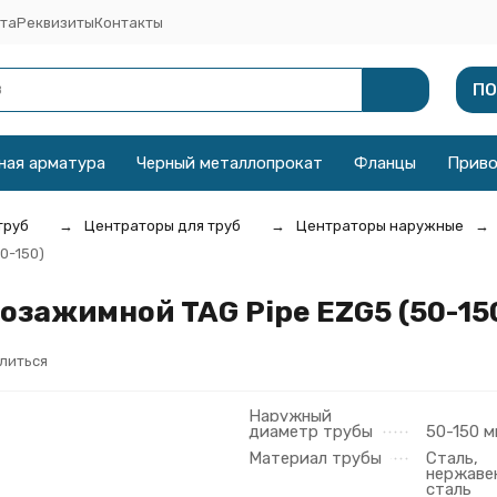
та
Реквизиты
Контакты
ПО
ная арматура
Черный металлопрокат
Фланцы
Прив
труб
Центраторы для труб
Центраторы наружные
0-150)
зажимной TAG Pipe EZG5 (50-15
литься
Наружный
диаметр трубы
50-150 
Материал трубы
Сталь,
нержав
сталь