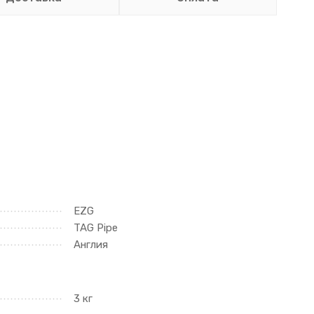
EZG
TAG Pipe
Англия
3 кг