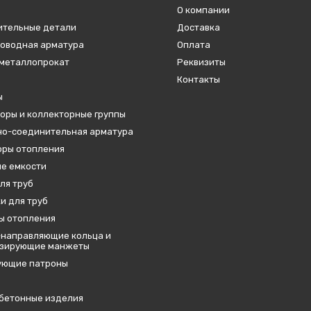
О компании
ительные детали
Доставка
оводная арматура
Оплата
металлопрокат
Реквизиты
Контакты
ы
оры и коллекторные группы
о-соединительная арматура
ры отопления
е емкости
ля труб
и для труб
ы отопления
направляющие кольца и
изирующие манжеты
ующие патроны
бетонные изделия