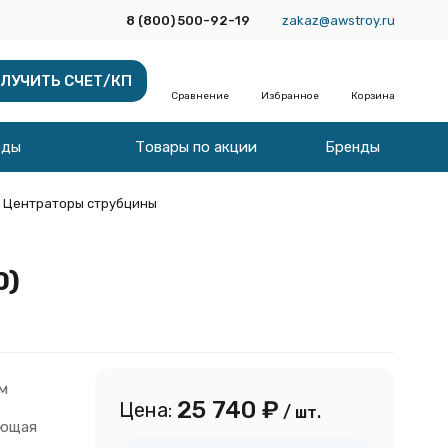
8 (800) 500-92-19
zakaz@awstroy.ru
ЛУЧИТЬ СЧЕТ/КП
Сравнение
Избранное
Корзина
оды
Товары по акции
Бренды
Центраторы струбцины
0)
мм
25 740
₽
Цена:
/ шт.
еющая