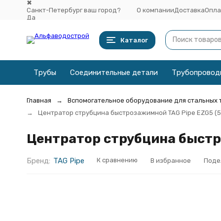
✖
Санкт-Петербург ваш город?
О компании
Доставка
Опла
Да
Выбрать другой город
Каталог
Трубы
Соединительные детали
Трубопровод
Главная
Вспомогательное оборудование для стальных 
Центратор струбцина быстрозажимной TAG Pipe EZG5 (5
Центратор струбцина быстро
Бренд:
TAG Pipe
К сравнению
В избранное
Поде