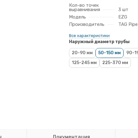
Кол-во точек
выравнивания
3 шт
Модель
EZG
Производитель
TAG Pipe
Все характеристики
Наружный диаметр трубы
20-90 мм
50-150 мм
90-1
125-245 мм
225-370 мм
ы
Документация