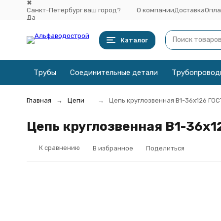
✖
Санкт-Петербург ваш город?
О компании
Доставка
Опла
Да
Выбрать другой город
Каталог
Трубы
Соединительные детали
Трубопровод
Главная
Цепи
Цепь круглозвенная B1-36х126 ГО
Цепь круглозвенная B1-36х1
К сравнению
В избранное
Поделиться