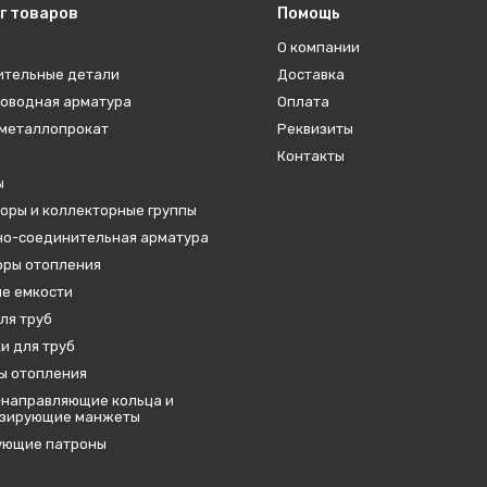
г товаров
Помощь
О компании
ительные детали
Доставка
оводная арматура
Оплата
металлопрокат
Реквизиты
Контакты
ы
оры и коллекторные группы
о-соединительная арматура
ры отопления
е емкости
ля труб
и для труб
ы отопления
направляющие кольца и
изирующие манжеты
ующие патроны