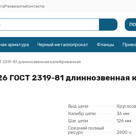
та
Реквизиты
Контакты
ПО
ная арматура
Черный металлопрокат
Фланцы
Прив
СТ 2319-81 длиннозвенная калиброванная
26 ГОСТ 2319-81 длиннозвенная
Вид цепи
Круглоз
Калибр цепи
36 мм
Шаг цепи
126 мм
Средний полный
ресурс
2600 ч