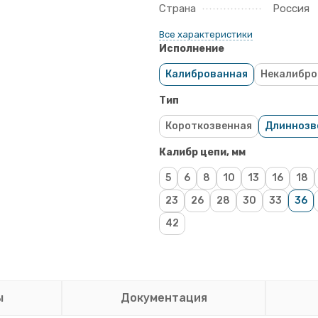
Страна
Россия
Все характеристики
Исполнение
Калиброванная
Некалибро
Тип
Короткозвенная
Длиннозв
Калибр цепи, мм
5
6
8
10
13
16
18
23
26
28
30
33
36
42
ы
Документация