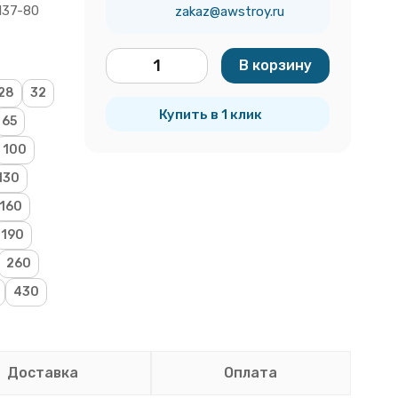
137-80
zakaz@awstroy.ru
В корзину
шт.
28
32
Купить в 1 клик
65
100
130
160
190
260
430
Доставка
Оплата