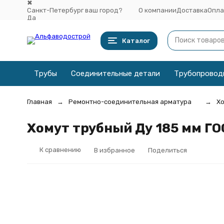
✖
Санкт-Петербург ваш город?
О компании
Доставка
Опла
Да
Выбрать другой город
Каталог
Трубы
Соединительные детали
Трубопровод
Главная
Ремонтно-соединительная арматура
Хо
Хомут трубный Ду 185 мм ГОС
К сравнению
В избранное
Поделиться