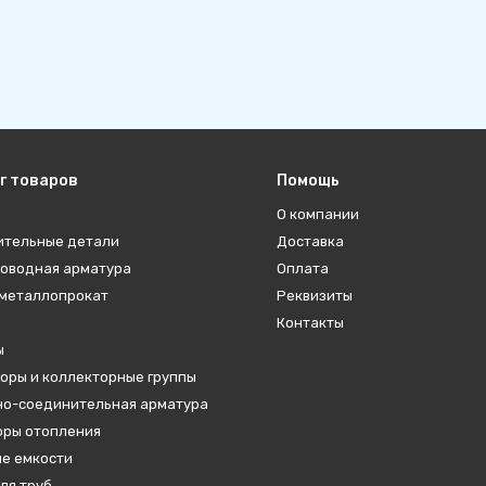
г товаров
Помощь
О компании
ительные детали
Доставка
оводная арматура
Оплата
металлопрокат
Реквизиты
Контакты
ы
оры и коллекторные группы
о-соединительная арматура
ры отопления
е емкости
ля труб