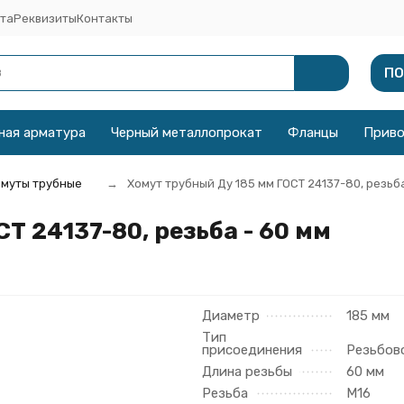
та
Реквизиты
Контакты
ПО
ная арматура
Черный металлопрокат
Фланцы
Прив
муты трубные
Хомут трубный Ду 185 мм ГОСТ 24137-80, резьба
Т 24137-80, резьба - 60 мм
Диаметр
185 мм
Тип
присоединения
Резьбов
Длина резьбы
60 мм
Резьба
М16