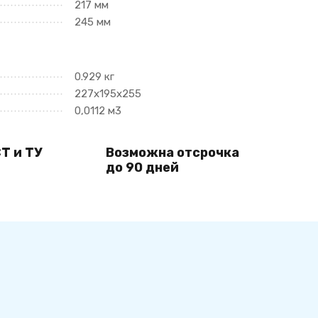
217 мм
245 мм
0.929 кг
227х195х255
0,0112 м3
Т и ТУ
Возможна отсрочка
до 90 дней