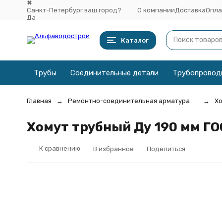
✖
Санкт-Петербург ваш город?
О компании
Доставка
Опла
Да
Выбрать другой город
Каталог
Трубы
Соединительные детали
Трубопровод
Главная
Ремонтно-соединительная арматура
Хо
Хомут трубный Ду 190 мм ГОС
К сравнению
В избранное
Поделиться