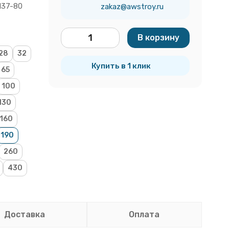
137-80
zakaz@awstroy.ru
В корзину
шт.
28
32
Купить в 1 клик
65
100
130
160
190
260
430
Доставка
Оплата