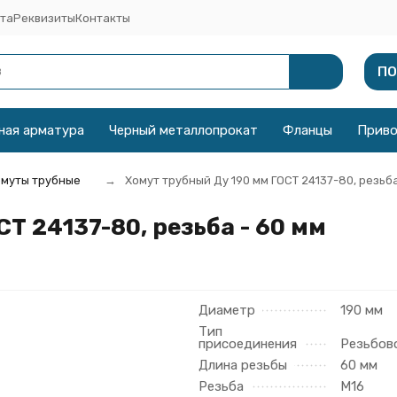
та
Реквизиты
Контакты
ПО
ная арматура
Черный металлопрокат
Фланцы
Прив
муты трубные
Хомут трубный Ду 190 мм ГОСТ 24137-80, резьба
Т 24137-80, резьба - 60 мм
Диаметр
190 мм
Тип
присоединения
Резьбов
Длина резьбы
60 мм
Резьба
М16