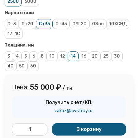
2500
6000
Марка стали
Ст3
Ст20
Ст35
Ст45
09Г2С
08пс
10ХСНД
17Г1С
Толщина, мм
3
4
5
6
8
10
12
14
16
20
25
30
40
50
60
55 000
₽
Цена:
/ тн
Получить счёт/КП:
zakaz@awstroy.ru
В корзину