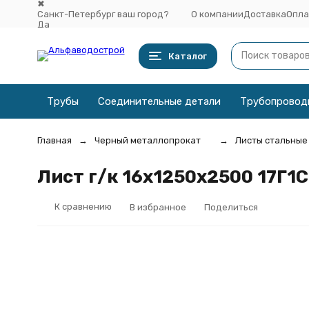
✖
Санкт-Петербург ваш город?
О компании
Доставка
Опла
Да
Выбрать другой город
Каталог
Трубы
Соединительные детали
Трубопровод
Главная
Черный металлопрокат
Листы стальные
Лист г/к 16х1250x2500 17Г1
К сравнению
В избранное
Поделиться