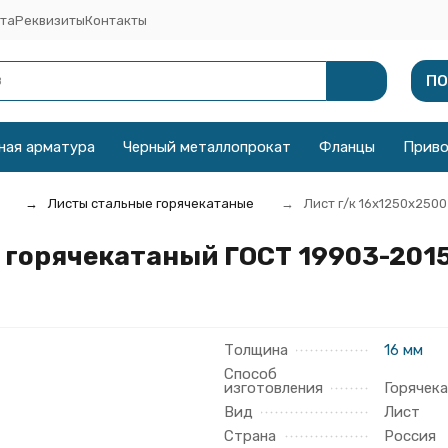
та
Реквизиты
Контакты
ПО
ная арматура
Черный металлопрокат
Фланцы
Прив
Листы стальные горячекатаные
Лист г/к 16х1250x2500
С горячекатаный ГОСТ 19903-201
Толщина
16 мм
Способ
изготовления
Горячек
Вид
Лист
Страна
Россия