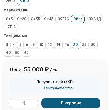
2500
6000
Марка стали
Ст3
Ст20
Ст35
Ст45
09Г2С
08пс
10ХСНД
17Г1С
Толщина, мм
3
4
5
6
8
10
12
14
16
20
25
30
40
50
60
55 000
₽
Цена:
/ тн
Получить счёт/КП:
zakaz@awstroy.ru
В корзину