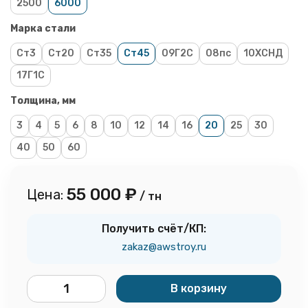
2500
6000
Марка стали
Ст3
Ст20
Ст35
Ст45
09Г2С
08пс
10ХСНД
17Г1С
Толщина, мм
3
4
5
6
8
10
12
14
16
20
25
30
40
50
60
55 000
₽
Цена:
/ тн
Получить счёт/КП:
zakaz@awstroy.ru
В корзину