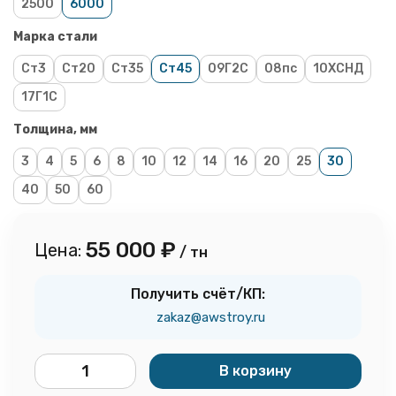
2500
6000
Марка стали
Ст3
Ст20
Ст35
Ст45
09Г2С
08пс
10ХСНД
17Г1С
Толщина, мм
3
4
5
6
8
10
12
14
16
20
25
30
40
50
60
55 000
₽
Цена:
/ тн
Получить счёт/КП:
zakaz@awstroy.ru
В корзину