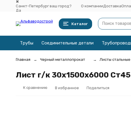
✖
Санкт-Петербург ваш город?
О компании
Доставка
Опла
Да
Выбрать другой город
Каталог
Трубы
Соединительные детали
Трубопровод
Главная
Черный металлопрокат
Листы стальные
Лист г/к 30х1500x6000 Ст45
К сравнению
В избранное
Поделиться