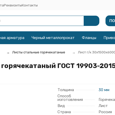
та
Реквизиты
Контакты
ПО
ная арматура
Черный металлопрокат
Фланцы
Прив
Листы стальные горячекатаные
Лист г/к 30х1500x600
 горячекатаный ГОСТ 19903-201
Толщина
30 мм
Способ
изготовления
Горячек
Вид
Лист
Страна
Россия