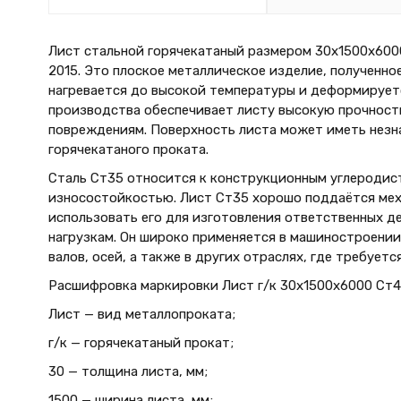
Лист стальной горячекатаный размером 30х1500х6000
2015. Это плоское металлическое изделие, полученно
нагревается до высокой температуры и деформируетс
производства обеспечивает листу высокую прочность
повреждениям. Поверхность листа может иметь незна
горячекатаного проката.
Сталь Ст35 относится к конструкционным углеродис
износостойкостью. Лист Ст35 хорошо поддаётся меха
использовать его для изготовления ответственных д
нагрузкам. Он широко применяется в машиностроении
валов, осей, а также в других отраслях, где требует
Расшифровка маркировки Лист г/к 30х1500x6000 Ст45
Лист — вид металлопроката;
г/к — горячекатаный прокат;
30 — толщина листа, мм;
1500 — ширина листа, мм;