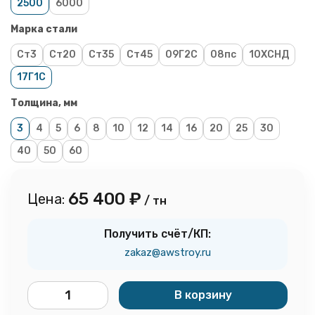
2500
6000
Марка стали
Ст3
Ст20
Ст35
Ст45
09Г2С
08пс
10ХСНД
17Г1С
Толщина, мм
3
4
5
6
8
10
12
14
16
20
25
30
40
50
60
65 400
₽
Цена:
/ тн
Получить счёт/КП:
zakaz@awstroy.ru
В корзину