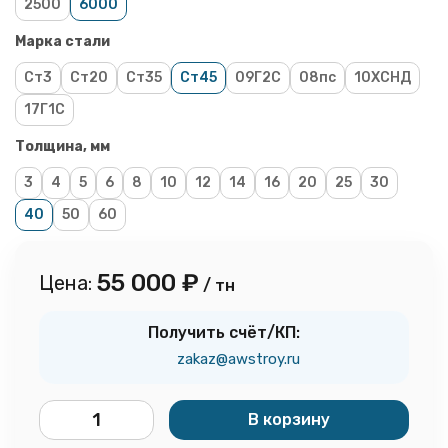
2500
6000
Марка стали
Ст3
Ст20
Ст35
Ст45
09Г2С
08пс
10ХСНД
17Г1С
Толщина, мм
3
4
5
6
8
10
12
14
16
20
25
30
40
50
60
55 000
₽
Цена:
/ тн
Получить счёт/КП:
zakaz@awstroy.ru
В корзину