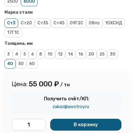
2500
6000
Марка стали
Ст3
Ст20
Ст35
Ст45
09Г2С
08пс
10ХСНД
17Г1С
Толщина, мм
3
4
5
6
8
10
12
14
16
20
25
30
40
50
60
55 000
₽
Цена:
/ тн
Получить счёт/КП:
zakaz@awstroy.ru
В корзину