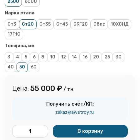
2500
6000
Марка стали
Ст3
Ст20
Ст35
Ст45
09Г2С
08пс
10ХСНД
17Г1С
Толщина, мм
3
4
5
6
8
10
12
14
16
20
25
30
40
50
60
55 000
₽
Цена:
/ тн
Получить счёт/КП:
zakaz@awstroy.ru
В корзину