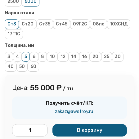
2500
6000
Марка стали
Ст3
Ст20
Ст35
Ст45
09Г2С
08пс
10ХСНД
17Г1С
Толщина, мм
3
4
5
6
8
10
12
14
16
20
25
30
40
50
60
55 000
₽
Цена:
/ тн
Получить счёт/КП:
zakaz@awstroy.ru
В корзину