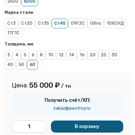
2500
6000
Марка стали
Ст3
Ст20
Ст35
Ст45
09Г2С
08пс
10ХСНД
17Г1С
Толщина, мм
3
4
5
6
8
10
12
14
16
20
25
30
40
50
60
55 000
₽
Цена:
/ тн
Получить счёт/КП:
zakaz@awstroy.ru
В корзину