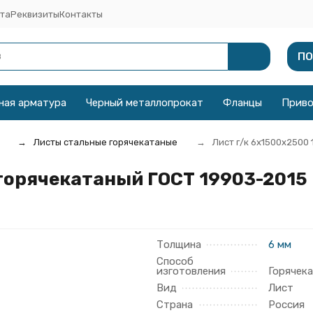
та
Реквизиты
Контакты
ПО
ная арматура
Черный металлопрокат
Фланцы
Прив
Листы стальные горячекатаные
Лист г/к 6х1500x2500 
 горячекатаный ГОСТ 19903-2015
Толщина
6 мм
Способ
изготовления
Горячек
Вид
Лист
Страна
Россия