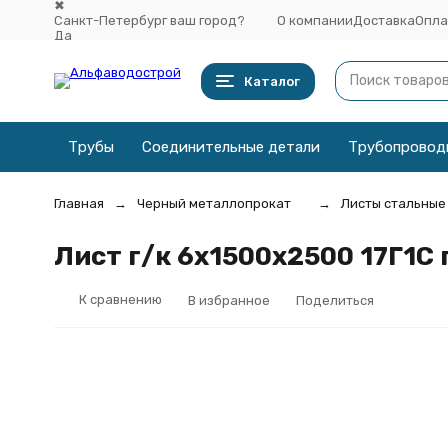
✖
Санкт-Петербург ваш город?
О компании
Доставка
Опла
Да
Выбрать другой город
Каталог
Трубы
Соединительные детали
Трубопровод
Главная
Черный металлопрокат
Листы стальные
Лист г/к 6х1500x2500 17Г1С
К сравнению
В избранное
Поделиться