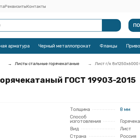
та
Реквизиты
Контакты
ПО
ная арматура
Черный металлопрокат
Фланцы
Прив
Листы стальные горячекатаные
Лист г/к 8х1250x6000
горячекатаный ГОСТ 19903-2015
Толщина
8 мм
Способ
изготовления
Горячек
Вид
Лист
Страна
Россия