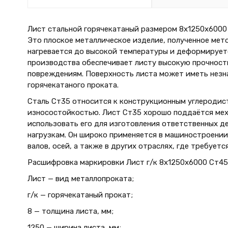
Лист стальной горячекатаный размером 8х1250х6000 м
Это плоское металлическое изделие, полученное мет
нагревается до высокой температуры и деформируетс
производства обеспечивает листу высокую прочность
повреждениям. Поверхность листа может иметь незна
горячекатаного проката.
Сталь Ст35 относится к конструкционным углеродис
износостойкостью. Лист Ст35 хорошо поддаётся меха
использовать его для изготовления ответственных д
нагрузкам. Он широко применяется в машиностроении
валов, осей, а также в других отраслях, где требует
Расшифровка маркировки Лист г/к 8х1250x6000 Ст45 
Лист — вид металлопроката;
г/к — горячекатаный прокат;
8 — толщина листа, мм;
1250 — ширина листа, мм;