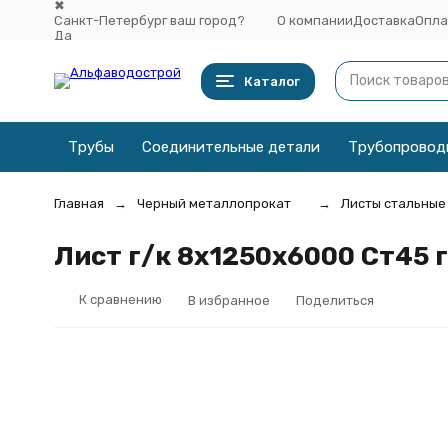
✖
Санкт-Петербург ваш город?
О компании
Доставка
Опла
Да
Выбрать другой город
Каталог
Трубы
Соединительные детали
Трубопровод
Главная
Черный металлопрокат
Листы стальные
Лист г/к 8х1250x6000 Ст45 
К сравнению
В избранное
Поделиться