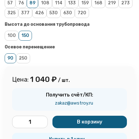
57
76
89
108
114
133
159
168
219
273
325
377
426
530
630
720
Высота до основания трубопровода
100
150
Осевое перемещение
90
250
1 040
₽
Цена:
/ шт.
Получить счёт/КП:
zakaz@awstroy.ru
В корзину
шт.