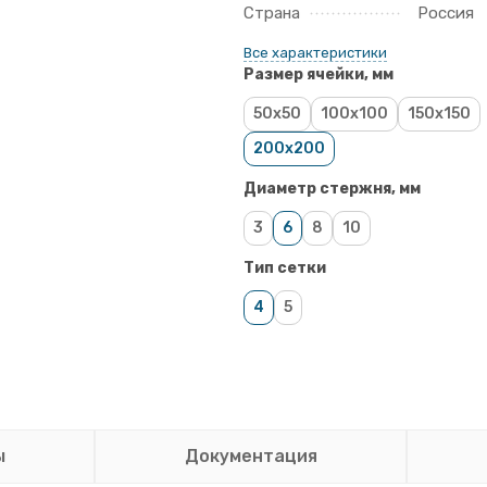
Страна
Россия
Все характеристики
Размер ячейки, мм
50x50
100x100
150x150
200x200
Диаметр стержня, мм
3
6
8
10
Тип сетки
4
5
ы
Документация