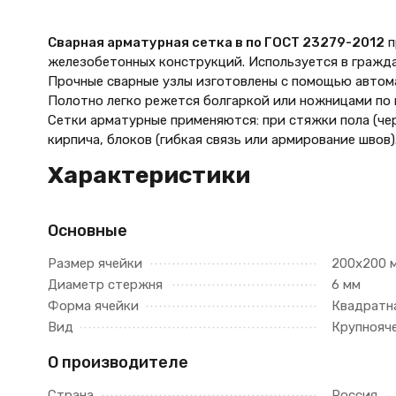
Сварная арматурная сетка в по ГОСТ 23279-2012
п
железобетонных конструкций. Используется в гражд
Прочные сварные узлы изготовлены с помощью автом
Полотно легко режется болгаркой или ножницами по 
Сетки арматурные применяются: при стяжки пола (чер
кирпича, блоков (гибкая связь или армирование швов)
Характеристики
Основные
Размер ячейки
200х200 
Диаметр стержня
6 мм
Форма ячейки
Квадратн
Вид
Крупнояч
О производителе
Страна
Россия