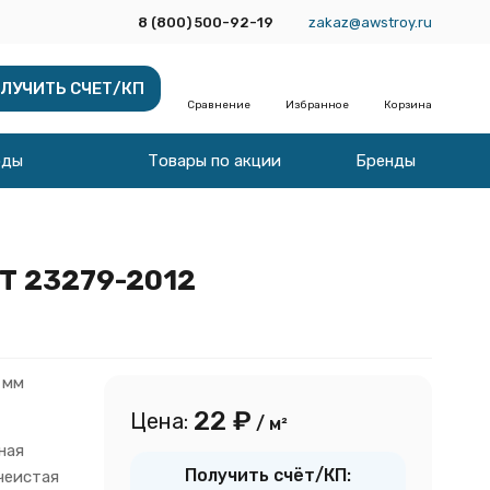
8 (800) 500-92-19
zakaz@awstroy.ru
ЛУЧИТЬ СЧЕТ/КП
Сравнение
Избранное
Корзина
оды
Товары по акции
Бренды
Т 23279-2012
 мм
22
₽
Цена:
/ м²
ная
Получить счёт/КП:
чеистая