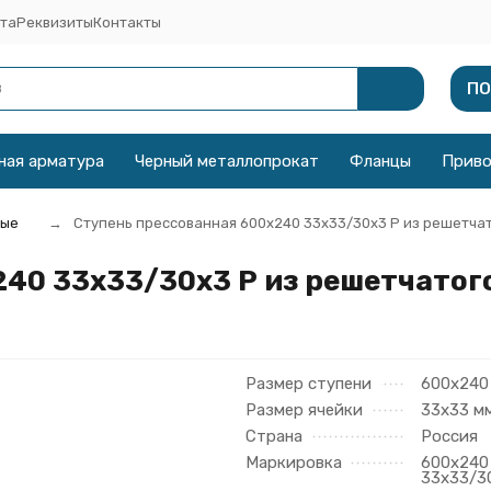
та
Реквизиты
Контакты
ПО
ная арматура
Черный металлопрокат
Фланцы
Прив
ные
Ступень прессованная 600х240 33х33/30х3 Р из решетча
40 33х33/30х3 Р из решетчатог
Размер ступени
600х240
Размер ячейки
33х33 м
Страна
Россия
Маркировка
600х240
33х33/3