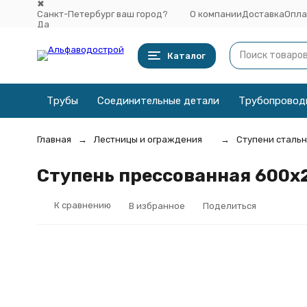
✖
Санкт-Петербург ваш город?
О компании
Доставка
Опла
Да
Выбрать другой город
Каталог
Трубы
Соединительные детали
Трубопровод
Главная
Лестницы и ограждения
Ступени сталь
Ступень прессованная 600х2
К сравнению
В избранное
Поделиться