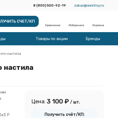
8 (800) 500-92-19
zakaz@awstroy.ru
ЛУЧИТЬ СЧЕТ/КП
Сравнение
Избранное
Корзина
оды
Товары по акции
Бренды
того настила
о настила
 мм
м
3 100
₽
Цена:
/ шт.
Получить счёт/КП:
0х3 Р