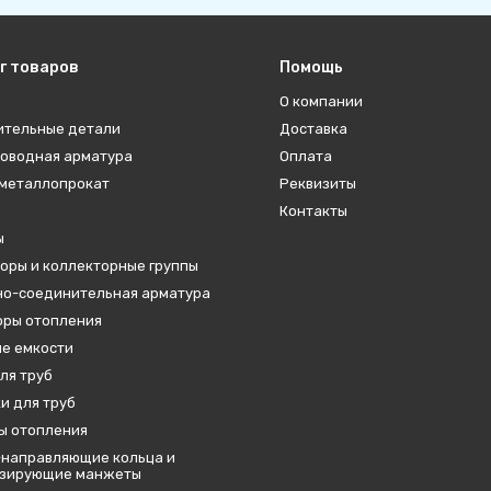
г товаров
Помощь
О компании
ительные детали
Доставка
оводная арматура
Оплата
металлопрокат
Реквизиты
Контакты
ы
оры и коллекторные группы
о-соединительная арматура
ры отопления
е емкости
ля труб
и для труб
ы отопления
направляющие кольца и
изирующие манжеты