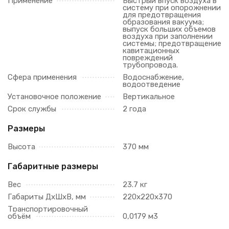
Применение
Быстрый впуск воздуха в
систему при опорожнении
для предотвращения
образования вакуума;
выпуск больших объемов
воздуха при заполнении
системы; предотвращение
кавитационных
повреждений
трубопровода.
Сфера применения
Водоснабжение,
водоотведение
Установочное положение
Вертикальное
Срок службы
2 года
Размеры
Высота
370 мм
Габаритные размеры
Вес
23.7 кг
Габариты ДхШхВ, мм
220х220х370
Транспортировочный
объём
0,0179 м3