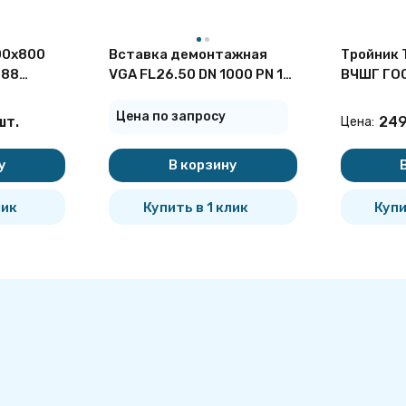
00х800
Вставка демонтажная
Тройник 
-88
VGA FL26.50 DN 1000 PN 16
ВЧШГ ГО
вый
чугунная
чугунный
Цена по запросу
шт.
249
Цена:
у
В корзину
лик
Купить в 1 клик
Купи