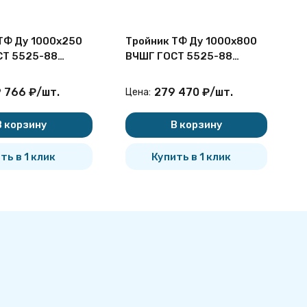
ТФ Ду 1000х250
Тройник ТФ Ду 1000х800
З
СТ 5525-88
ВЧШГ ГОСТ 5525-88
п
 фланцевый
чугунный фланцевый
2
ф
 766
₽
/
шт.
279 470
₽
/
шт.
Цена:
Ц
В корзину
В корзину
ть в 1 клик
Купить в 1 клик