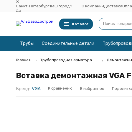
✖
Санкт-Петербург ваш город?
О компании
Доставка
Опла
Да
Выбрать другой город
Каталог
Трубы
Соединительные детали
Трубопровод
Главная
Трубопроводная арматура
Демонтажные
Вставка демонтажная VGA FL
Бренд:
VGA
К сравнению
В избранное
Поделить