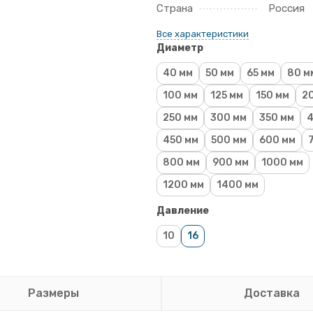
Страна
Россия
Все характеристики
Диаметр
40 мм
50 мм
65 мм
80 м
100 мм
125 мм
150 мм
2
250 мм
300 мм
350 мм
4
450 мм
500 мм
600 мм
800 мм
900 мм
1000 мм
1200 мм
1400 мм
Давление
10
16
Размеры
Доставка