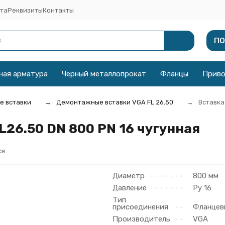
та
Реквизиты
Контакты
ПО
ная арматура
Черный металлопрокат
Фланцы
Прив
 вставки
Демонтажные вставки VGA FL 26.50
Вставка
26.50 DN 800 PN 16 чугунная
ся
Диаметр
800 мм
Давление
Ру 16
Тип
присоединения
Фланцев
Производитель
VGA