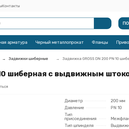
ы
Контакты
ПО
ная арматура
Черный металлопрокат
Фланцы
Прив
Задвижки шиберные
Задвижка GROSS DN 200 PN 10 шиб
10 шиберная с выдвижным штоко
ться
Диаметр
200 мм
Давление
PN 10
Тип
присоединения
Межфла
Тип шпинделя
Выдвиж