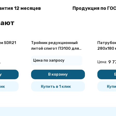
антия 12 месяцев
Продукция по ГОС
пают
мм SDR21
Тройник редукционный
Патрубок
литой спигот ПЭ100 для
280х180 
ый
ПНД труб SDR 17 225х110
электро
ный ПНД
мм
Цена по запросу
.
9 7
Цена:
у
В корзину
лик
Купить в 1 клик
Купи