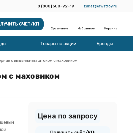
8 (800) 500-92-19
zakaz@awstroy.ru
ЛУЧИТЬ СЧЕТ/КП
Сравнение
Избранное
Корзина
оды
Товары по акции
Бренды
ерная с выдвижным штоком c маховиком
м c маховиком
Цена по запросу
нцевый
ной
Получить счёт/КП: