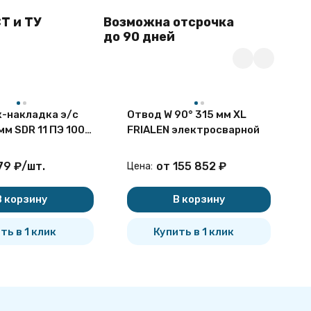
Т и ТУ
Возможна отсрочка
до 90 дней
-накладка э/с
Отвод W 90° 315 мм XL
П
мм SDR 11 ПЭ 100
FRIALEN электросварной
S
сварной
79
₽
/
шт.
от
155 852
₽
Цена:
Ц
В корзину
В корзину
ть в 1 клик
Купить в 1 клик