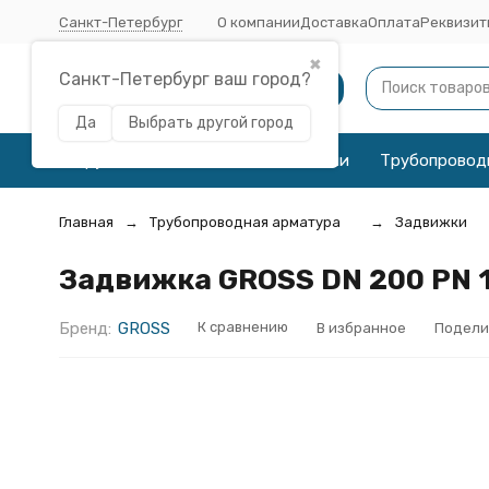
Санкт-Петербург
О компании
Доставка
Оплата
Реквизит
✖
Санкт-Петербург ваш город?
Каталог
Да
Выбрать другой город
Трубы
Соединительные детали
Трубопровод
Главная
Трубопроводная арматура
Задвижки
Задвижка GROSS DN 200 PN 
Бренд:
GROSS
К сравнению
В избранное
Подели