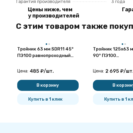
Гарантия производителя
3 года
Цены ниже, чем
Гар
у производителей
C этим товаром также поку
Тройник 63 мм SDR11 45°
Тройник 125х63 
ПЭ100 равнопроходный
90° ПЭ100
сварной сегментный ПНД
неравнопроходн
сварной сегмент
485
₽
/
шт.
2 695
₽
/
шт
Цена:
Цена:
В корзину
В корзин
Купить в 1 клик
Купить в 1 к