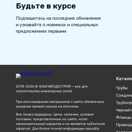
Будьте в курсе
Подпишитесь на последние обновления
и узнавайте о новинках и специальных
предложениях первыми
Катало
2018-2026 © АЛЬФАВОДОСТРОЙ — все для
Трубы
строительства инженерных сетей
Соедин
При использовании материалов с сайта обязательно
Трубопр
указание прямой ссылки на источник.
Черный 
Все права защищены. Цены, наличие, условия
Фланцы
поставки, представленные на сайте, носят
ознакомительный характер и не являются публичной
Привод
офертой. Для более точной информации просьба