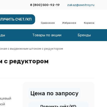
8 (800) 500-92-19
zakaz@awstroy.ru
ЛУЧИТЬ СЧЕТ/КП
Сравнение
Избранное
Корзина
оды
Товары по акции
Бренды
рная с выдвижным штоком c редуктором
м c редуктором
Цена по запросу
нцевый
ной
Получить счёт/КП: