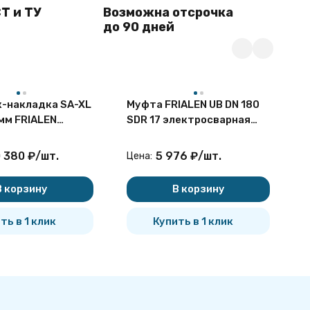
Т и ТУ
Возможна отсрочка
до 90 дней
-накладка SA-XL
Муфта FRIALEN UB DN 180
К
мм FRIALEN
SDR 17 электросварная
S
сварной
без упора
н
с
 380
₽
/
шт.
5 976
₽
/
шт.
Цена:
Ц
В корзину
В корзину
ть в 1 клик
Купить в 1 клик