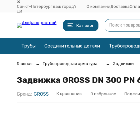
✖
Санкт-Петербург ваш город?
О компании
Доставка
Опла
Да
Выбрать другой город
Каталог
Трубы
Соединительные детали
Трубопровод
Главная
Трубопроводная арматура
Задвижки
Задвижка GROSS DN 300 PN 
Бренд:
GROSS
К сравнению
В избранное
Подели