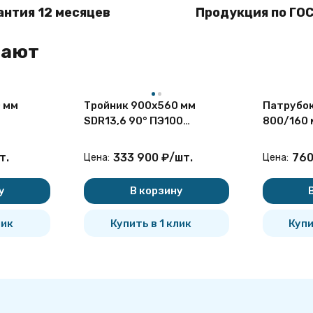
антия 12 месяцев
Продукция по ГОС
пают
 мм
Тройник 900х560 мм
Патрубок
SDR13,6 90° ПЭ100
800/160 
ый
неравнопроходный
электро
ный ПНД
сварной сегментный ПНД
т.
333 900
₽
/
шт.
760
Цена:
Цена:
у
В корзину
лик
Купить в 1 клик
Купи