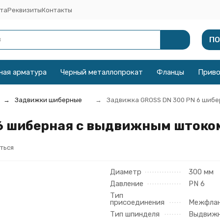
та
Реквизиты
Контакты
ПО
ная арматура
Черный металлопрокат
Фланцы
Прив
Задвижки шиберные
Задвижка GROSS DN 300 PN 6 шибе
6 шиберная с выдвижным штоко
ться
Диаметр
300 мм
Давление
PN 6
Тип
присоединения
Межфла
Тип шпинделя
Выдвиж