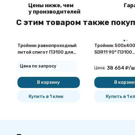
Цены ниже, чем
Гар
у производителей
C этим товаром также поку
Тройник равнопроходный
Тройник 500х400
литой спигот ПЭ100 для
SDR11 90° ПЭ100
ПНД труб SDR 11 63 мм
неравнопроходн
сварной сегмент
Цена по запросу
38 654
₽
/
ш
Цена:
В корзину
В корзин
Купить в 1 клик
Купить в 1 к