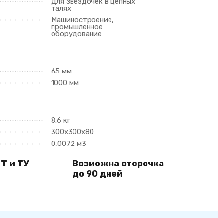
Для звёздочек в цепных
талях
Машиностроение,
промышленное
оборудование
65 мм
1000 мм
8.6 кг
300х300х80
0,0072 м3
Т и ТУ
Возможна отсрочка
до 90 дней