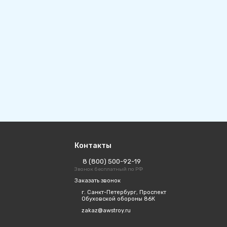
Контакты
8 (800) 500-92-19
Звонок бесплатный по РФ
Заказать звонок
г. Санкт-Петербург, Проспект
Обуховской обороны 86К
zakaz@awstroy.ru