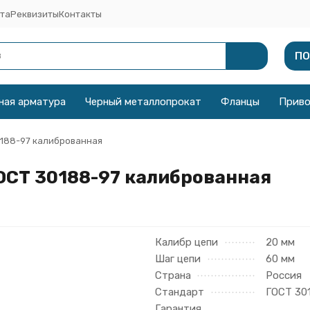
та
Реквизиты
Контакты
ПО
ная арматура
Черный металлопрокат
Фланцы
Прив
0188-97 калиброванная
ОСТ 30188-97 калиброванная
Калибр цепи
20 мм
Шаг цепи
60 мм
Страна
Россия
Стандарт
ГОСТ 30
Гарантия