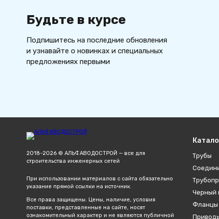
Будьте в курсе
Подпишитесь на последние обновления
и узнавайте о новинках и специальных
предложениях первыми
Катало
2018-2026 © АЛЬФАВОДОСТРОЙ — все для
Трубы
строительства инженерных сетей
Соедин
При использовании материалов с сайта обязательно
Трубопр
указание прямой ссылки на источник.
Черный 
Все права защищены. Цены, наличие, условия
Фланцы
поставки, представленные на сайте, носят
ознакомительный характер и не являются публичной
Привод