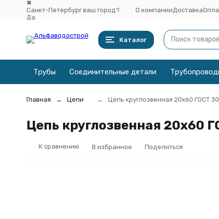
✖
Санкт-Петербург ваш город?
О компании
Доставка
Опла
Да
Выбрать другой город
Каталог
Трубы
Соединительные детали
Трубопровод
Главная
Цепи
Цепь круглозвенная 20х60 ГОСТ 3
Цепь круглозвенная 20х60 Г
К сравнению
В избранное
Поделиться