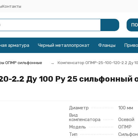
ы
Контакты
ПО
ная арматура
Черный металлопрокат
Фланцы
Прив
ры ОПМР сильфонные
Компенсатор ОПМР-25-100-120-2.2 Ду 1
0-2.2 Ду 100 Ру 25 сильфонный 
Диаметр
100 мм
Вид
компенсатора
Осевой
Модель
ОПМР
Тип
Сильфон