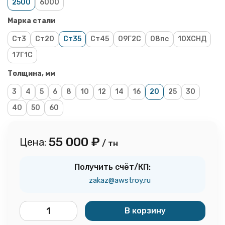
2500
6000
Марка стали
Ст3
Ст20
Ст35
Ст45
09Г2С
08пс
10ХСНД
17Г1С
Толщина, мм
3
4
5
6
8
10
12
14
16
20
25
30
40
50
60
55 000
₽
Цена:
/ тн
Получить счёт/КП:
zakaz@awstroy.ru
В корзину