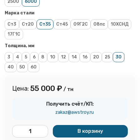
2500
6000
Марка стали
Ст3
Ст20
Ст35
Ст45
09Г2С
08пс
10ХСНД
17Г1С
Толщина, мм
3
4
5
6
8
10
12
14
16
20
25
30
40
50
60
55 000
₽
Цена:
/ тн
Получить счёт/КП:
zakaz@awstroy.ru
В корзину