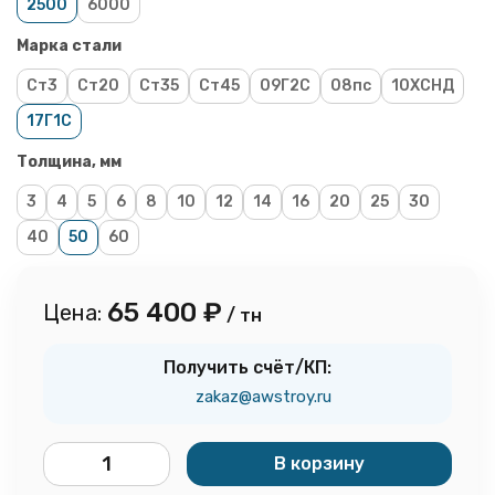
2500
6000
Марка стали
Ст3
Ст20
Ст35
Ст45
09Г2С
08пс
10ХСНД
17Г1С
Толщина, мм
3
4
5
6
8
10
12
14
16
20
25
30
40
50
60
65 400
₽
Цена:
/ тн
Получить счёт/КП:
zakaz@awstroy.ru
В корзину