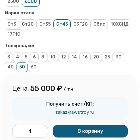
2500
6000
Марка стали
Ст3
Ст20
Ст35
Ст45
09Г2С
08пс
10ХСНД
17Г1С
Толщина, мм
3
4
5
6
8
10
12
14
16
20
25
30
40
50
60
55 000
₽
Цена:
/ тн
Получить счёт/КП:
zakaz@awstroy.ru
В корзину