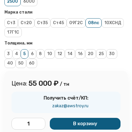
2500
6000
Марка стали
Ст3
Ст20
Ст35
Ст45
09Г2С
08пс
10ХСНД
17Г1С
Толщина, мм
3
4
5
6
8
10
12
14
16
20
25
30
40
50
60
55 000
₽
Цена:
/ тн
Получить счёт/КП:
zakaz@awstroy.ru
В корзину