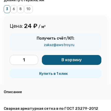
Диаметр стержня, мм
3
6
8
10
24
₽
Цена:
/ м²
Получить счёт/КП:
zakaz@awstroy.ru
В корзину
м²
Купить в 1 клик
Описание
Сварная арматурная сетка в по ГОСТ 23279-2012