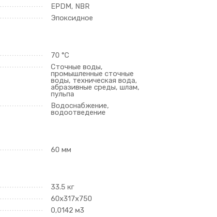
EPDM, NBR
Эпоксидное
70 °C
Сточные воды,
промышленные сточные
воды, техническая вода,
абразивные среды, шлам,
пульпа
Водоснабжение,
водоотведение
60 мм
33.5 кг
60х317х750
0,0142 м3