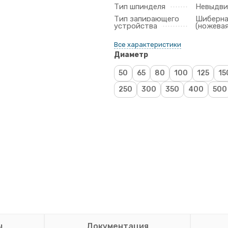
Тип шпинделя
Невыдв
Тип запирающего
Шиберн
устройства
(ножевая
Все характеристики
Диаметр
50
65
80
100
125
15
250
300
350
400
500
ы
Документация