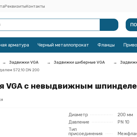
та
Реквизиты
Контакты
ПО
ная арматура
Черный металлопрокат
Фланцы
Прив
Задвижки VGA
Задвижки шиберные VGA
Задвижк
елем S72.10 DN 200
 VGA с невыдвижным шпинделем
ся
Диаметр
200 мм
Давление
PN 10
Тип
присоединения
Межфла