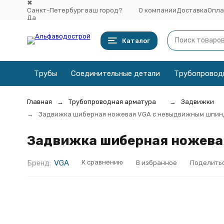
✖
Санкт-Петербург ваш город?
О компании
Доставка
Опла
Да
Выбрать другой город
Каталог
Трубы
Соединительные детали
Трубопровод
Главная
Трубопроводная арматура
Задвижки
Задвижка шиберная ножевая VGA с невыдвижным шпинд
Задвижка шиберная ножевая
Бренд:
VGA
К сравнению
В избранное
Поделить