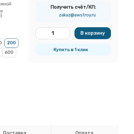
ижной
Получить счёт/КП:
ая
zakaz@awstroy.ru
)
В корзину
шт.
0
200
Купить в 1 клик
600
Доставка
Оплата