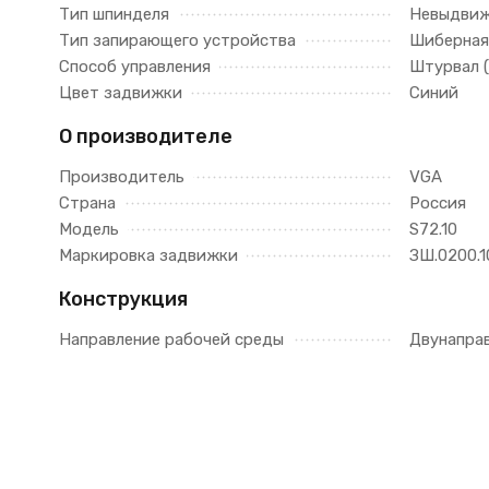
Тип шпинделя
Невыдви
Тип запирающего устройства
Шиберная
Способ управления
Штурвал 
Цвет задвижки
Синий
О производителе
Производитель
VGA
Страна
Россия
Модель
S72.10
Маркировка задвижки
ЗШ.0200.1
Конструкция
Направление рабочей среды
Двунапра