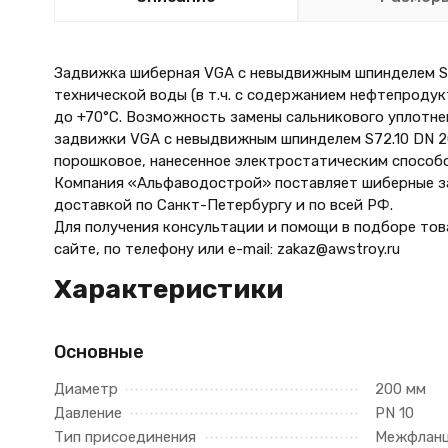
Задвижка шиберная VGA с невыдвижным шпинделем S7
технической воды (в т.ч. с содержанием нефтепроду
до +70°С. Возможность замены сальникового уплотне
задвижки VGA с невыдвижным шпинделем S72.10 DN 2
порошковое, нанесенное электростатическим способ
Компания «Альфаводострой» поставляет шиберные за
доставкой по Санкт-Петербургу и по всей РФ.
Для получения консультации и помощи в подборе тов
сайте, по телефону
или e-mail: zakaz@awstroy.ru
Характеристики
Основные
Диаметр
200 мм
Давление
PN 10
Тип присоединения
Межфлан