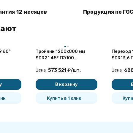
антия 12 месяцев
Продукция по ГОС
пают
9 60°
Тройник 1200х800 мм
Переход 
SDR21 45° ПЭ100
SDR13,6 
неравнопроходный
ПНД
573 521
₽
/
шт.
68
Цена:
Цена:
сварной сегментный ПНД
у
В корзину
лик
Купить в 1 клик
Купи