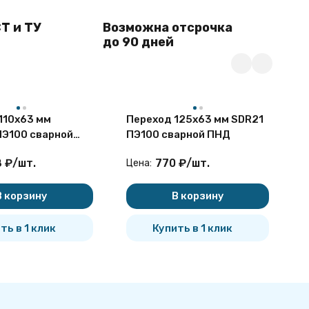
Т и ТУ
Возможна отсрочка
до 90 дней
110х63 мм
Переход 125х63 мм SDR21
Т
ПЭ100 сварной
ПЭ100 сварной ПНД
S
н
8
₽
/
шт.
770
₽
/
шт.
Цена:
Ц
с
В корзину
В корзину
ть в 1 клик
Купить в 1 клик