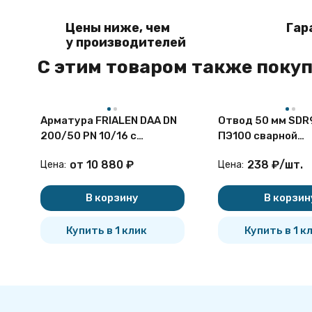
Цены ниже, чем
Гар
у производителей
C этим товаром также поку
Арматура FRIALEN DAA DN
Отвод 50 мм SDR
200/50 PN 10/16 с
ПЭ100 сварной
удлиненным патрубком
сегментный ПНД
от
10 880
₽
238
₽
/
шт.
Цена:
Цена:
В корзину
В корзин
Купить в 1 клик
Купить в 1 к