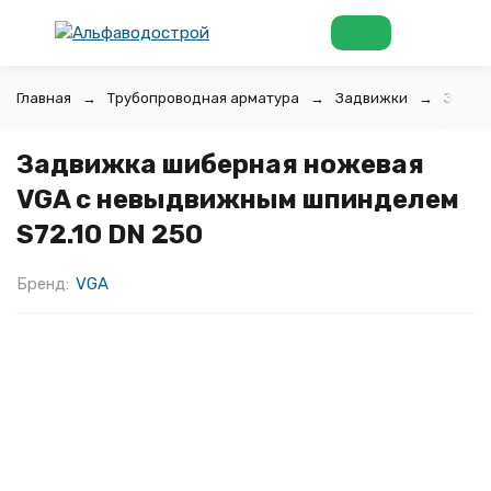
Главная
Трубопроводная арматура
Задвижки
Задви
Задвижка шиберная ножевая
VGA с невыдвижным шпинделем
S72.10 DN 250
Бренд:
VGA