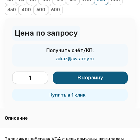
350
400
500
600
Цена по запросу
Получить счёт/КП:
zakaz@awstroy.ru
В корзину
шт.
Купить в 1 клик
Описание
Задвижка шиберная VGA с невыдвижным шпинделем