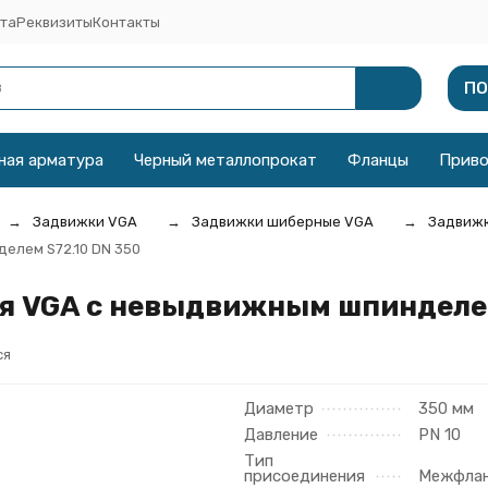
та
Реквизиты
Контакты
ПО
ная арматура
Черный металлопрокат
Фланцы
Прив
Задвижки VGA
Задвижки шиберные VGA
Задвижк
елем S72.10 DN 350
 VGA с невыдвижным шпинделем
ся
Диаметр
350 мм
Давление
PN 10
Тип
присоединения
Межфла