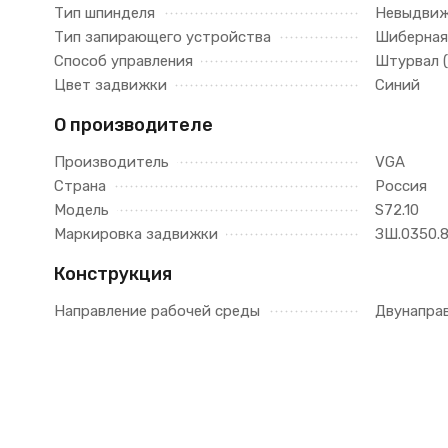
Тип шпинделя
Невыдви
Тип запирающего устройства
Шиберная
Способ управления
Штурвал 
Цвет задвижки
Синий
О производителе
Производитель
VGA
Страна
Россия
Модель
S72.10
Маркировка задвижки
ЗШ.0350.8
Конструкция
Направление рабочей среды
Двунапра