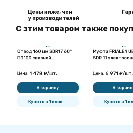
Цены ниже, чем
Гар
у производителей
C этим товаром также поку
Отвод 160 мм SDR17 60°
Муфта FRIALEN U
ПЭ100 сварной
SDR 11 электросв
сегментный ПНД
упора
1 478
₽
/
шт.
6 971
₽
/
шт.
Цена:
Цена:
В корзину
В корзин
Купить в 1 клик
Купить в 1 к