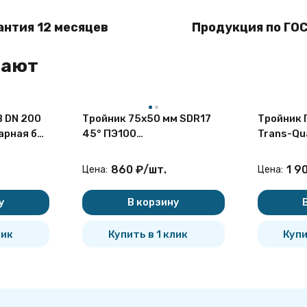
антия 12 месяцев
Продукция по ГОС
пают
B DN 200
Тройник 75х50 мм SDR17
Тройник 
арная без
45° ПЭ100
Trans-Qu
неравнопроходный
электро
сварной сегментный ПНД
860
₽
/
шт.
1 9
Цена:
Цена:
у
В корзину
лик
Купить в 1 клик
Купи