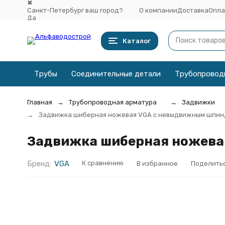
✖
Санкт-Петербург ваш город?
О компании
Доставка
Опла
Да
Выбрать другой город
Каталог
Трубы
Соединительные детали
Трубопровод
Главная
Трубопроводная арматура
Задвижки
Задвижка шиберная ножевая VGA с невыдвижным шпинд
Задвижка шиберная ножевая
Бренд:
VGA
К сравнению
В избранное
Поделить