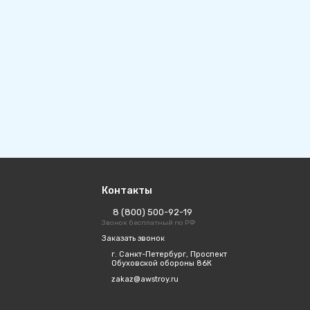
Контакты
8 (800) 500-92-19
Звонок бесплатный по РФ
Заказать звонок
г. Санкт-Петербург, Проспект
Обуховской обороны 86К
zakaz@awstroy.ru