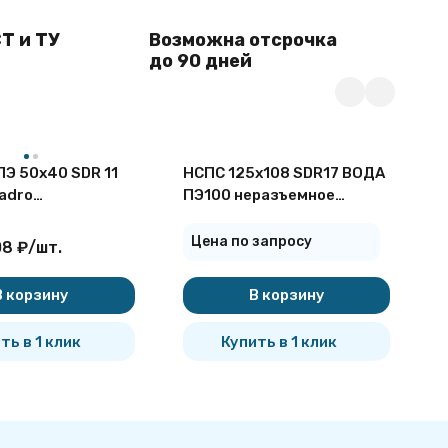
Т и ТУ
Возможна отсрочка
до 90 дней
ПЭ 50x40 SDR 11
НСПС 125х108 SDR17 ВОДА
Т
adro
ПЭ100 неразъемное
S
сварной
соединение полиэтилен/
н
сталь
с
Цена по запросу
08
₽
/
шт.
Ц
В корзину
В корзину
ть в 1 клик
Купить в 1 клик