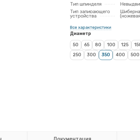
Тип шпинделя
Невыдв
Тип запирающего
Шиберн
устройства
(ножевая
Все характеристики
Диаметр
50
65
80
100
125
15
250
300
350
400
500
ы
Документация