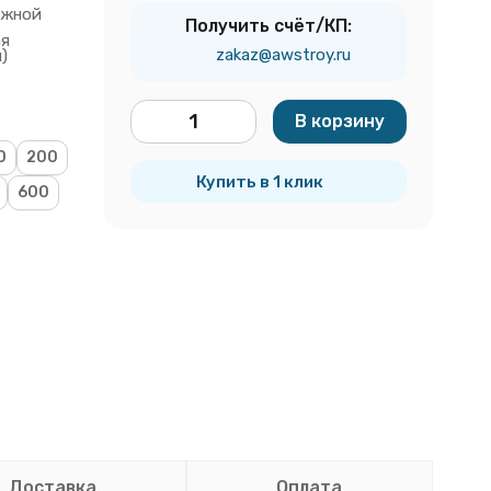
ижной
Получить счёт/КП:
ая
zakaz@awstroy.ru
)
В корзину
шт.
0
200
Купить в 1 клик
600
Доставка
Оплата