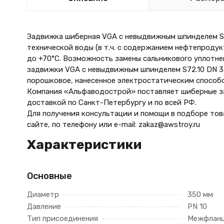
Задвижка шиберная VGA с невыдвижным шпинделем S7
технической воды (в т.ч. с содержанием нефтепроду
до +70°С. Возможность замены сальникового уплотне
задвижки VGA с невыдвижным шпинделем S72.10 DN 3
порошковое, нанесенное электростатическим способ
Компания «Альфаводострой» поставляет шиберные за
доставкой по Санкт-Петербургу и по всей РФ.
Для получения консультации и помощи в подборе тов
сайте, по телефону
или e-mail: zakaz@awstroy.ru
Характеристики
Основные
Диаметр
350 мм
Давление
PN 10
Тип присоединения
Межфлан