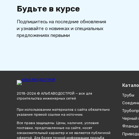
Будьте в курсе
Подпишитесь на последние обновления
и узнавайте о новинках и специальных
предложениях первыми
Катало
2018-2026 © АЛЬФАВОДОСТРОЙ — все для
Трубы
строительства инженерных сетей
Соедин
При использовании материалов с сайта обязательно
Трубопр
указание прямой ссылки на источник.
Черный 
Все права защищены. Цены, наличие, условия
Фланцы
поставки, представленные на сайте, носят
ознакомительный характер и не являются публичной
Привод
офертой. Для более точной информации просьба