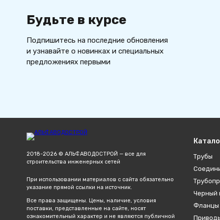
Будьте в курсе
Подпишитесь на последние обновления
и узнавайте о новинках и специальных
предложениях первыми
Катало
2018-2026 © АЛЬФАВОДОСТРОЙ — все для
Трубы
строительства инженерных сетей
Соедин
При использовании материалов с сайта обязательно
Трубопр
указание прямой ссылки на источник.
Черный 
Все права защищены. Цены, наличие, условия
Фланцы
поставки, представленные на сайте, носят
ознакомительный характер и не являются публичной
Привод