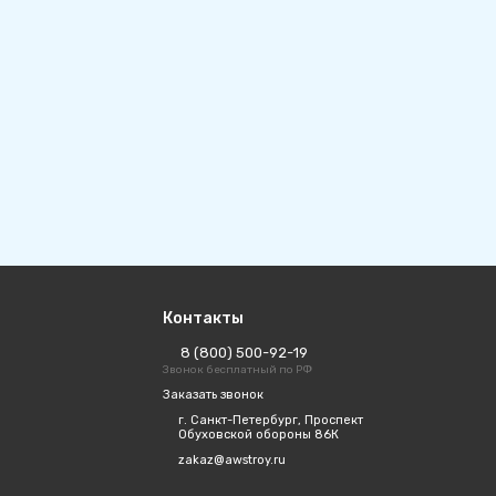
Контакты
8 (800) 500-92-19
Звонок бесплатный по РФ
Заказать звонок
г. Санкт-Петербург, Проспект
Обуховской обороны 86К
zakaz@awstroy.ru