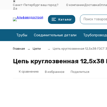
✖
Санкт-Петербург ваш город?
О компании
Доставка
Опла
Да
Выбрать другой город
Каталог
Трубы
Соединительные детали
Трубопровод
Главная
Цепи
Цепь круглозвенная 12,5х38 ГОСТ
Цепь круглозвенная 12,5х38
К сравнению
В избранное
Поделиться