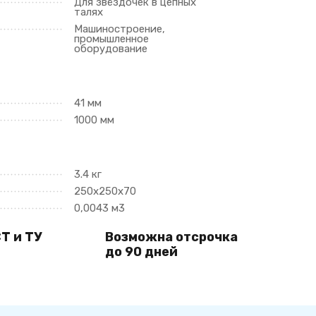
Для звёздочек в цепных
талях
Машиностроение,
промышленное
оборудование
41 мм
1000 мм
3.4 кг
250х250х70
0,0043 м3
Т и ТУ
Возможна отсрочка
до 90 дней