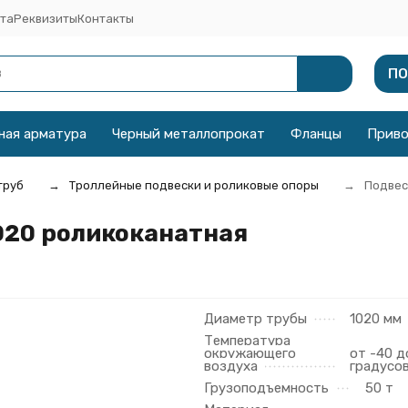
та
Реквизиты
Контакты
ПО
ная арматура
Черный металлопрокат
Фланцы
Прив
труб
Троллейные подвески и роликовые опоры
Подвес
020 роликоканатная
Диаметр трубы
1020 мм
Температура
окружающего
от -40 д
воздуха
градусо
Грузоподъемность
50 т