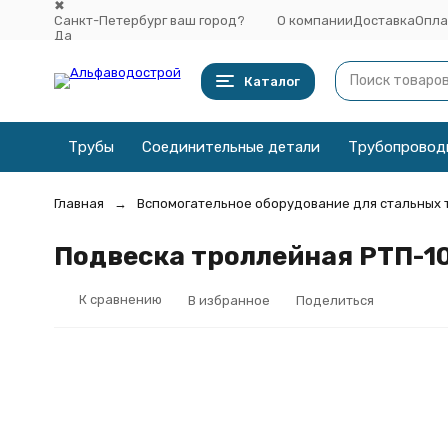
✖
Санкт-Петербург ваш город?
О компании
Доставка
Опла
Да
Выбрать другой город
Каталог
Трубы
Соединительные детали
Трубопровод
Главная
Вспомогательное оборудование для стальных 
Подвеска троллейная РТП-1
К сравнению
В избранное
Поделиться