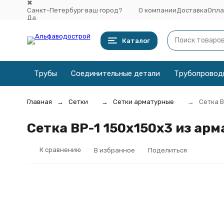
✖
Санкт-Петербург ваш город?
О компании
Доставка
Опла
Да
Выбрать другой город
Каталог
Трубы
Соединительные детали
Трубопровод
Главная
Сетки
Сетки арматурные
Сетка В
Сетка ВР-1 150x150x3 из ар
К сравнению
В избранное
Поделиться