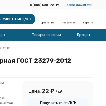
8 (800) 500-92-19
zakaz@awstroy.ru
ЛУЧИТЬ СЧЕТ/КП
Сравнение
Избранное
Корзина
оды
Товары по акции
Бренды
9-2012
арная ГОСТ 23279-2012
 мм
22
₽
Цена:
/ м²
ная
Получить счёт/КП:
чеистая