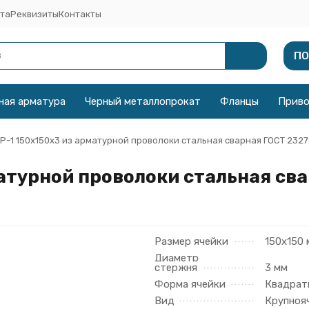
та
Реквизиты
Контакты
ПО
ная арматура
Черный металлопрокат
Фланцы
Прив
Р-1 150x150x3 из арматурной проволоки стальная сварная ГОСТ 2327
матурной проволоки стальная св
Размер ячейки
150х150
Диаметр
стержня
3 мм
Форма ячейки
Квадрат
Вид
Крупноя