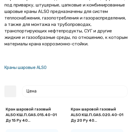
под приварку, штуцерные, цапковые и комбинированные
шаровые краны ALSO предназначены для систем
теплоснабжения, газопотребления и газораспределения,
а также для монтажа на трубопроводах,
транспортирующих нефтепродукты, СУГ и другие
жидкие и газообразные среды, по отношению, к которым
материалы крана коррозионно-стойки.
Краны шаровые ALSO
Цена
Кран шаровой газовый
Кран шаровой газовый
ALSO КШ.П.GAS.015.40-01
ALSO КШ.П.GAS.020.40-01
Ду 15 Ру 40
Ду 20 Ру 40
стандартнопроходный под
стандартнопроходный под
приварку
приварку