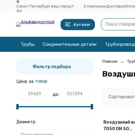
✖
Санкт-Петербург ваш город?
О компании
Доставка
Опла
Да
Выбрать другой город
Каталог
Трубы
Соединительные детали
Трубопровод
Главная
Тру
Фильтр подбора
Воздуш
Цена
за
товар
до
Сортироват
Диаметр
Воздушный ва
7050 DN 50