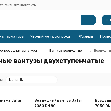
та
Реквизиты
Контакты
ПО
ная арматура
Черный металлопрокат
Фланцы
Прив
бопроводная арматура
Вантузы воздушные
Воздушные
ные вантузы двухступенчатые
ь:
Цена
нтуз Jafar
Воздушный вантуз Jafar
Воздушн
7050 DN 80
7050 DN