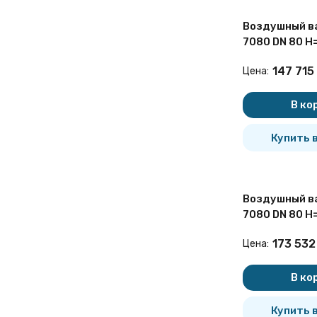
Воздушный ва
7080 DN 80 H
двухступенч
147 715
Цена:
бесколодезн
В ко
Купить в
Воздушный ва
7080 DN 80 H
двухступенч
173 532
Цена:
бесколодезн
В ко
Купить в