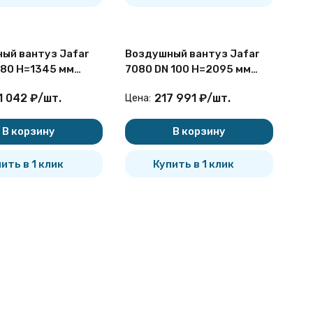
ый вантуз Jafar
Воздушный вантуз Jafar
 80 H=1345 мм
7080 DN 100 H=2095 мм
пенчатый для
двухступенчатый для
1 042
₽
/
шт.
217 991
₽
/
шт.
Цена:
дезной установки
бесколодезной установки
В корзину
В корзину
ить в 1 клик
Купить в 1 клик