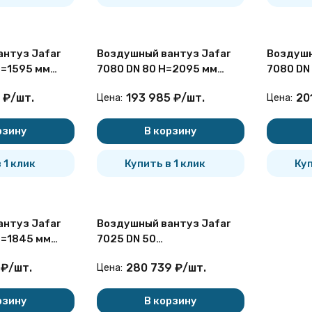
нтуз Jafar
Воздушный вантуз Jafar
Воздушн
H=1595 мм
7080 DN 80 H=2095 мм
7080 DN
атый для
двухступенчатый для
двухсту
₽
/
шт.
193 985
₽
/
шт.
20
Цена:
Цена:
ой установки
бесколодезной установки
бесколо
рзину
В корзину
 1 клик
Купить в 1 клик
Куп
нтуз Jafar
Воздушный вантуз Jafar
H=1845 мм
7025 DN 50
атый для
двухступенчатый
₽
/
шт.
280 739
₽
/
шт.
Цена:
ой установки
канализационный
фланцевый
рзину
В корзину