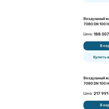
Воздушный ва
7080 DN 100 
двухступенч
188 007
Цена:
бесколодезн
В ко
Купить в
Воздушный ва
7080 DN 100 
двухступенч
217 991
Цена:
бесколодезн
В ко