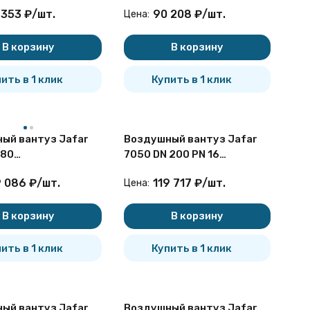
пенчатый
двухступенчатый
 353
₽
/
шт.
90 208
₽
/
шт.
Цена:
вый
фланцевый
В корзину
В корзину
ить в 1 клик
Купить в 1 клик
ый вантуз Jafar
Воздушный вантуз Jafar
 80
7050 DN 200 PN 16
пенчатый
двухступенчатый
9 086
₽
/
шт.
119 717
₽
/
шт.
Цена:
ационный
фланцевый
ой
В корзину
В корзину
ить в 1 клик
Купить в 1 клик
ый вантуз Jafar
Воздушный вантуз Jafar