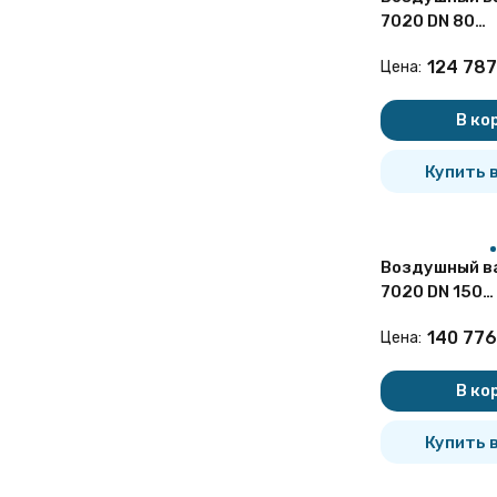
7020 DN 80
двухступенч
124 787
Цена:
канализацио
фланцевый
В ко
Купить в
Воздушный ва
7020 DN 150
двухступенч
140 776
Цена:
канализацио
В ко
Купить в