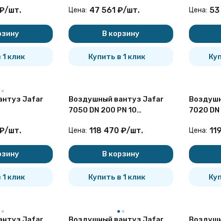
атый
двухступенчатый
двухсту
₽
/
шт.
47 561
₽
/
шт.
53
Цена:
Цена:
фланцевый
фланце
покупателей
рзину
В корзину
 1 клик
Купить в 1 клик
Куп
нтуз Jafar
Воздушный вантуз Jafar
Воздушн
7050 DN 200 PN 10
7020 DN
атый
двухступенчатый
двухсту
₽
/
шт.
118 470
₽
/
шт.
11
Цена:
Цена:
нный
фланцевый
канализ
резьбов
рзину
В корзину
 1 клик
Купить в 1 клик
Куп
нтуз Jafar
Воздушный вантуз Jafar
Воздушн