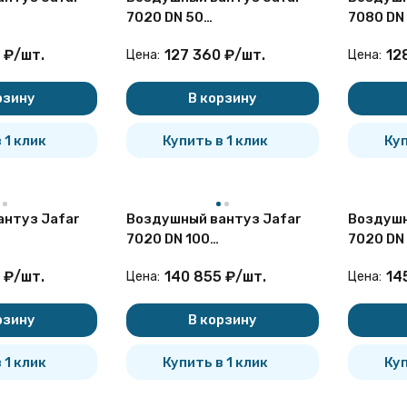
7020 DN 50
7080 DN
атый
двухступенчатый
двухсту
₽
/
шт.
127 360
₽
/
шт.
12
Цена:
Цена:
нный
канализационный
бесколо
фланцевый
рзину
В корзину
 1 клик
Купить в 1 клик
Куп
нтуз Jafar
Воздушный вантуз Jafar
Воздушн
7020 DN 100
7020 DN 
атый
двухступенчатый
двухсту
₽
/
шт.
140 855
₽
/
шт.
14
Цена:
Цена:
нный
канализационный
канализ
рзину
В корзину
 1 клик
Купить в 1 клик
Куп