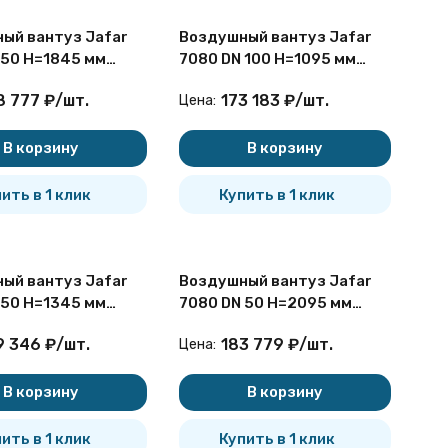
ый вантуз Jafar
Воздушный вантуз Jafar
 50 H=1845 мм
7080 DN 100 H=1095 мм
пенчатый для
двухступенчатый для
8 777
₽
/
шт.
173 183
₽
/
шт.
Цена:
дезной установки
бесколодезной установки
В корзину
В корзину
ить в 1 клик
Купить в 1 клик
ый вантуз Jafar
Воздушный вантуз Jafar
 50 H=1345 мм
7080 DN 50 H=2095 мм
пенчатый для
двухступенчатый для
9 346
₽
/
шт.
183 779
₽
/
шт.
Цена:
дезной установки
бесколодезной установки
В корзину
В корзину
ить в 1 клик
Купить в 1 клик