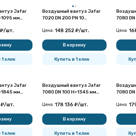
нтуз Jafar
Воздушный вантуз Jafar
Воздушн
=1095 мм
7020 DN 200 PN 10
7080 DN
атый для
двухступенчатый
двухсту
₽
/
шт.
148 252
₽
/
шт.
16
Цена:
Цена:
ой установки
канализационный
бесколо
рзину
В корзину
 1 клик
Купить в 1 клик
Куп
нтуз Jafar
Воздушный вантуз Jafar
Воздушн
=1845 мм
7080 DN 100 H=1345 мм
7080 DN
атый для
двухступенчатый для
двухсту
₽
/
шт.
178 136
₽
/
шт.
17
Цена:
Цена:
ой установки
бесколодезной установки
бесколо
рзину
В корзину
 1 клик
Купить в 1 клик
Куп