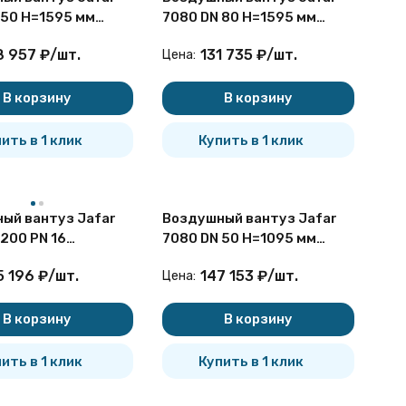
 50 H=1595 мм
7080 DN 80 H=1595 мм
пенчатый для
двухступенчатый для
8 957
₽
/
шт.
131 735
₽
/
шт.
Цена:
дезной установки
бесколодезной установки
В корзину
В корзину
ить в 1 клик
Купить в 1 клик
ый вантуз Jafar
Воздушный вантуз Jafar
200 PN 16
7080 DN 50 H=1095 мм
пенчатый
двухступенчатый для
5 196
₽
/
шт.
147 153
₽
/
шт.
Цена:
ационный
бесколодезной установки
В корзину
В корзину
ить в 1 клик
Купить в 1 клик