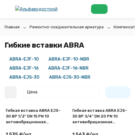
Главная
Ремонтно-соединительная арматура
Компенсат
Гибкие вставки ABRA
ABRA-EJF-10
ABRA-EJF-10-NBR
ABRA-EJF-16
ABRA-EJF-16-NBR
ABRA-EJS-30
ABRA-EJS-30-NBR
Цена
Гибкая вставка ABRA EJS-
Гибкая вставка ABRA EJS-
30 ВР 1/2" DN 15 PN 10
30 ВР 3/4" DN 20 PN 10
антивибрационная
антивибрационная
резьбовая
резьбовая
1 535
₽
/
шт.
1 563
₽
/
шт.