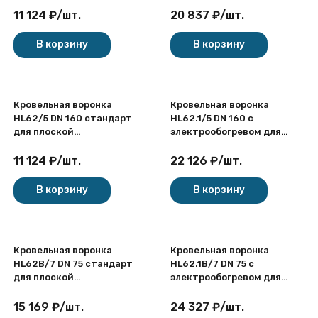
кровли
неэксплуатируемой
11 124
₽
/
шт.
20 837
₽
/
шт.
кровли
В корзину
В корзину
Кровельная воронка
Кровельная воронка
HL62/5 DN 160 стандарт
HL62.1/5 DN 160 с
для плоской
электрообогревом для
неэксплуатируемой
плоской
кровли
неэксплуатируемой
11 124
₽
/
шт.
22 126
₽
/
шт.
кровли
В корзину
В корзину
Кровельная воронка
Кровельная воронка
HL62B/7 DN 75 стандарт
HL62.1B/7 DN 75 с
для плоской
электрообогревом для
эксплуатируемой кровли
плоской эксплуатируемой
кровли
15 169
₽
/
шт.
24 327
₽
/
шт.