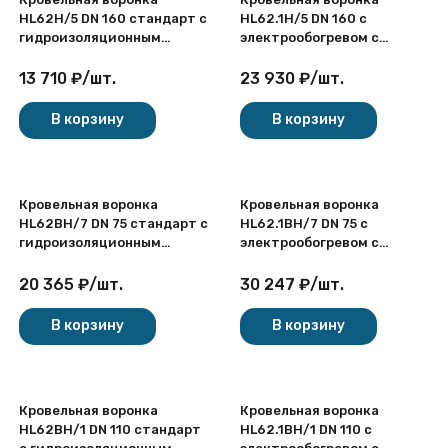
HL62H/5 DN 160 стандарт с
HL62.1H/5 DN 160 с
гидроизоляционным
электрообогревом с
полимербитумным
гидроизоляционным
полотном для плоской
полимербитумным
13 710
₽
/
шт.
23 930
₽
/
шт.
кровли
полотном для плоской
кровли
В корзину
В корзину
Кровельная воронка
Кровельная воронка
HL62BH/7 DN 75 стандарт с
HL62.1BH/7 DN 75 с
гидроизоляционным
электрообогревом с
полимербитумным
гидроизоляционным
полотном для плоской
полимербитумным
20 365
₽
/
шт.
30 247
₽
/
шт.
эксплуатируемой кровли
полотном для плоской
эксплуатируемой кровли
В корзину
В корзину
Кровельная воронка
Кровельная воронка
HL62BH/1 DN 110 стандарт
HL62.1BH/1 DN 110 с