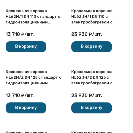
Кровельная воронка
Кровельная воронка
HL62H/1 DN 110 стандарт с
HL62.1H/1 DN 110 с
гидроизоляционным
электрообогревом с
полимербитумным
гидроизоляционным
полотном для плоской
полимербитумным
13 710
₽
/
шт.
23 930
₽
/
шт.
кровли
полотном для плоской
кровли
В корзину
В корзину
Кровельная воронка
Кровельная воронка
HL62H/2 DN 125 стандарт с
HL62.1H/2 DN 125 с
гидроизоляционным
электрообогревом с
полимербитумным
гидроизоляционным
полотном для плоской
полимербитумным
13 710
₽
/
шт.
23 930
₽
/
шт.
кровли
полотном для плоской
кровли
В корзину
В корзину
Кровельная воронка
Кровельная воронка