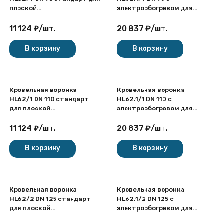
плоской
электрообогревом для
неэксплуатируемой
плоской
покупателей
кровли
неэксплуатируемой
11 124
₽
/
шт.
20 837
₽
/
шт.
кровли
В корзину
В корзину
Кровельная воронка
Кровельная воронка
HL62/1 DN 110 стандарт
HL62.1/1 DN 110 с
для плоской
электрообогревом для
неэксплуатируемой
плоской
кровли
неэксплуатируемой
11 124
₽
/
шт.
20 837
₽
/
шт.
кровли
В корзину
В корзину
Кровельная воронка
Кровельная воронка
HL62/2 DN 125 стандарт
HL62.1/2 DN 125 с
для плоской
электрообогревом для
неэксплуатируемой
плоской