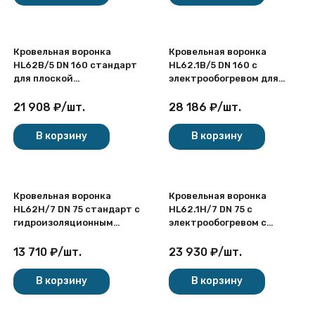
Кровельная воронка
Кровельная воронка
HL62B/5 DN 160 стандарт
HL62.1B/5 DN 160 с
для плоской
электрообогревом для
эксплуатируемой кровли
плоской эксплуатируемой
кровли
21 908
₽
/
шт.
28 186
₽
/
шт.
В корзину
В корзину
Кровельная воронка
Кровельная воронка
HL62H/7 DN 75 стандарт с
HL62.1H/7 DN 75 с
гидроизоляционным
электрообогревом с
полимербитумным
гидроизоляционным
полотном для плоской
полимербитумным
13 710
₽
/
шт.
23 930
₽
/
шт.
кровли
полотном для плоской
кровли
В корзину
В корзину