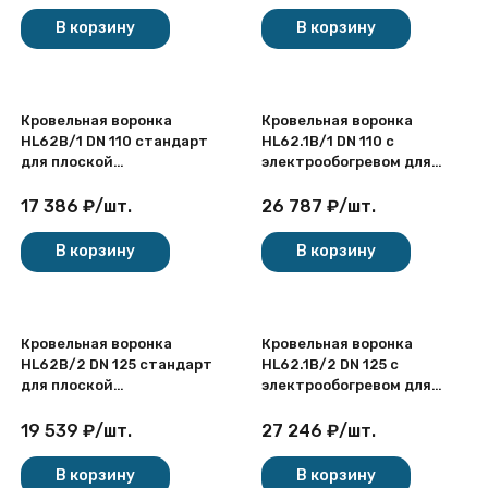
В корзину
В корзину
Кровельная воронка
Кровельная воронка
HL62B/1 DN 110 стандарт
HL62.1B/1 DN 110 с
для плоской
электрообогревом для
эксплуатируемой кровли
плоской эксплуатируемой
кровли
17 386
₽
/
шт.
26 787
₽
/
шт.
В корзину
В корзину
Кровельная воронка
Кровельная воронка
HL62B/2 DN 125 стандарт
HL62.1B/2 DN 125 с
для плоской
электрообогревом для
эксплуатируемой кровли
плоской эксплуатируемой
кровли
19 539
₽
/
шт.
27 246
₽
/
шт.
В корзину
В корзину