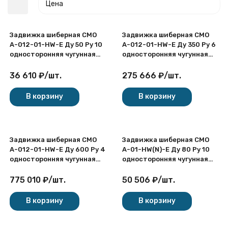
Цена
Задвижка шиберная СМО
Задвижка шиберная СМО
A-012-01-HW-E Ду 50 Ру 10
A-012-01-HW-E Ду 350 Ру 6
односторонняя чугунная
односторонняя чугунная
межфланцевая со
межфланцевая со
штурвалом с выдвижным
штурвалом с выдвижным
36 610
₽
/
шт.
275 666
₽
/
шт.
покупателей
шпинделем
шпинделем
В корзину
В корзину
Задвижка шиберная СМО
Задвижка шиберная СМО
A-012-01-HW-E Ду 600 Ру 4
A-01-HW(N)-E Ду 80 Ру 10
односторонняя чугунная
односторонняя чугунная
межфланцевая со
межфланцевая с
штурвалом с выдвижным
невыдвижным шпинделем
775 010
₽
/
шт.
50 506
₽
/
шт.
шпинделем
со штурвалом
В корзину
В корзину