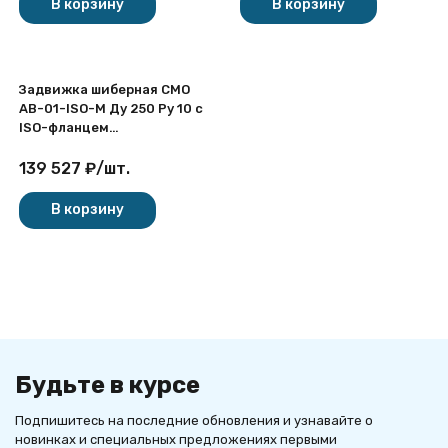
В корзину
В корзину
Задвижка шиберная СМО
AB-01-ISO-M Ду 250 Ру 10 с
ISO-фланцем
двусторонняя с
выдвижным штоком
139 527
₽
/
шт.
чугунная межфланцевая
В корзину
Будьте в курсе
Подпишитесь на последние обновления и узнавайте о
новинках и специальных предложениях первыми