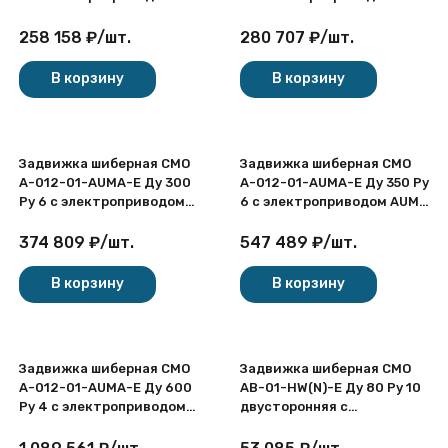
AUMA SA 380В
AUMA SA 380В
одностронняя чугунная
одностронняя чугунная
258 158
₽
/
шт.
280 707
₽
/
шт.
межфланцевая
межфланцевая
В корзину
В корзину
Задвижка шиберная СМО
Задвижка шиберная СМО
A-012-01-AUMA-E Ду 300
A-012-01-AUMA-E Ду 350 Ру
Ру 6 с электроприводом
6 с электроприводом AUMA
AUMA SA 380В
SA 380В одностронняя
одностронняя чугунная
чугунная межфланцевая
374 809
₽
/
шт.
547 489
₽
/
шт.
межфланцевая
В корзину
В корзину
Задвижка шиберная СМО
Задвижка шиберная СМО
A-012-01-AUMA-E Ду 600
AB-01-HW(N)-E Ду 80 Ру 10
Ру 4 с электроприводом
двусторонняя с
AUMA SA 380В
невыдвижным шпинделем
одностронняя чугунная
чугунная межфланцевая со