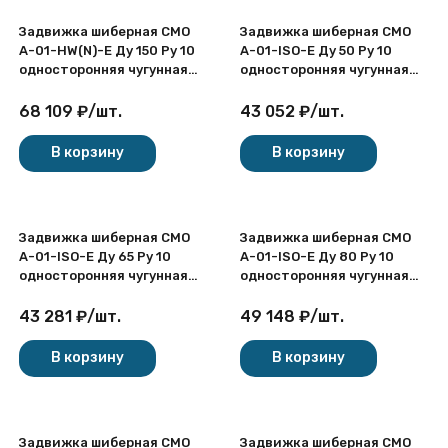
Задвижка шиберная СМО
Задвижка шиберная СМО
A-01-HW(N)-E Ду 150 Ру 10
A-01-ISO-E Ду 50 Ру 10
односторонняя чугунная
односторонняя чугунная
межфланцевая с
межфланцевая с ISO-
невыдвижным шпинделем
фланцем
68 109
₽
/
шт.
43 052
₽
/
шт.
со штурвалом
В корзину
В корзину
Задвижка шиберная СМО
Задвижка шиберная СМО
A-01-ISO-E Ду 65 Ру 10
A-01-ISO-E Ду 80 Ру 10
односторонняя чугунная
односторонняя чугунная
межфланцевая с ISO-
межфланцевая с ISO-
фланцем
фланцем
43 281
₽
/
шт.
49 148
₽
/
шт.
В корзину
В корзину
Задвижка шиберная СМО
Задвижка шиберная СМО