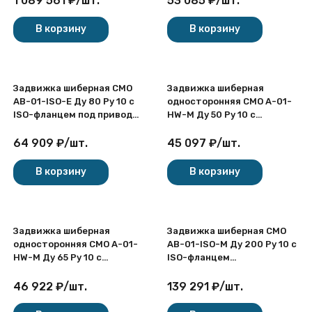
1 089 561
₽
/
шт.
53 085
₽
/
шт.
межфланцевая
штурвалом
В корзину
В корзину
Задвижка шиберная СМО
Задвижка шиберная
AB-01-ISO-E Ду 80 Ру 10 с
односторонняя СМО A-01-
ISO-фланцем под привод
HW-M Ду 50 Ру 10 с
двусторонняя с
выдвижным шпинделем
выдвижным шпинделем
чугунная межфланцевая со
64 909
₽
/
шт.
45 097
₽
/
шт.
чугунная межфланцевая
штурвалом
В корзину
В корзину
Задвижка шиберная
Задвижка шиберная СМО
односторонняя СМО A-01-
AB-01-ISO-M Ду 200 Ру 10 с
HW-M Ду 65 Ру 10 с
ISO-фланцем
выдвижным шпинделем
двусторонняя с
чугунная межфланцевая со
выдвижным штоком
46 922
₽
/
шт.
139 291
₽
/
шт.
штурвалом
чугунная межфланцевая