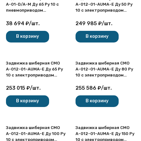
A-01-D/A-M Ду 65 Ру 10 с
A-012-01-AUMA-E Ду 50 Ру
пневмоприводом
10 с электроприводом
одностронняя чугунная
AUMA SA 380В
межфланцевая
одностронняя чугунная
38 694
₽
/
шт.
249 985
₽
/
шт.
межфланцевая
В корзину
В корзину
Задвижка шиберная СМО
Задвижка шиберная СМО
A-012-01-AUMA-E Ду 65 Ру
A-012-01-AUMA-E Ду 80 Ру
10 с электроприводом
10 с электроприводом
AUMA SA 380В
AUMA SA 380В
одностронняя чугунная
одностронняя чугунная
253 015
₽
/
шт.
255 586
₽
/
шт.
межфланцевая
межфланцевая
В корзину
В корзину
Задвижка шиберная СМО
Задвижка шиберная СМО
A-012-01-AUMA-E Ду 100 Ру
A-012-01-AUMA-E Ду 150 Ру
10 с электроприводом
10 с электроприводом