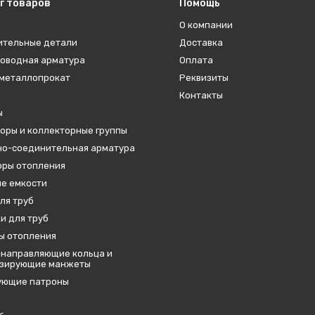
г товаров
Помощь
О компании
ительные детали
Доставка
оводная арматура
Оплата
металлопрокат
Реквизиты
Контакты
ы
оры и коллекторные группы
о-соединительная арматура
ры отопления
е емкости
ля труб
и для труб
ы отопления
направляющие кольца и
изирующие манжеты
ующие патроны