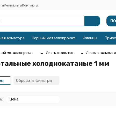
та
Реквизиты
Контакты
ПО
ная арматура
Черный металлопрокат
Фланцы
Прив
ный металлопрокат
Листы стальные
Листы стальные 
тальные холоднокатаные 1 мм
мм
Сбросить фильтры
ь:
Цена