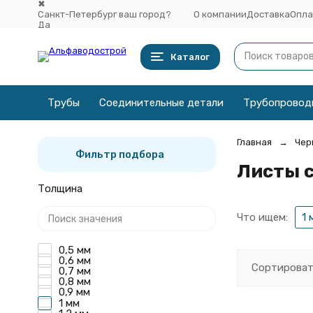
✖
Санкт-Петербург ваш город?
О компании
Доставка
Опла
Да
Выбрать другой город
Каталог
Трубы
Соединительные детали
Трубопровод
Главная
Чер
Фильтр подбора
Листы с
Толщина
Что ищем:
1 
0,5 мм
0,6 мм
Сортироват
0,7 мм
0,8 мм
0,9 мм
1 мм