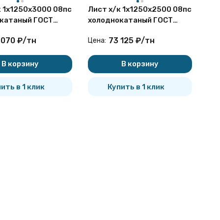
к 1х1250х3000 08пс
Лист х/к 1х1250х2500 08пс
катаный ГОСТ
холоднокатаный ГОСТ
7
16523-97
 070
₽
/
тн
73 125
₽
/
тн
Цена:
В корзину
В корзину
ить в 1 клик
Купить в 1 клик