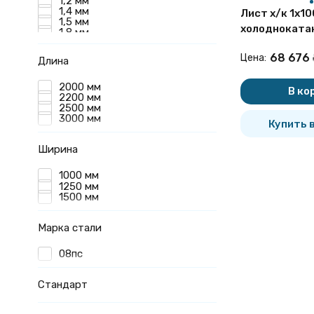
1,2 мм
1,4 мм
Лист х/к 1х1
1,5 мм
холодноката
1,8 мм
1,9 мм
16523-97
2 мм
68 676
Цена:
Длина
2,5 мм
3 мм
2000 мм
В ко
2200 мм
2500 мм
3000 мм
Купить в
Ширина
1000 мм
1250 мм
1500 мм
Марка стали
08пс
Стандарт