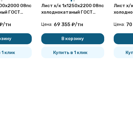
000х2000 08пс
Лист х/к 1х1250х2200 08пс
Лист х/
ный ГОСТ
холоднокатаный ГОСТ
холодно
16523-97
16523-9
₽
/
тн
69 355
₽
/
тн
70
Цена:
Цена:
покупателей
рзину
В корзину
 1 клик
Купить в 1 клик
Куп