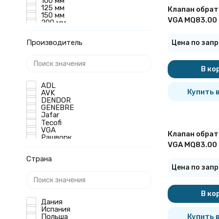
100 мм
125 мм
Клапан обрат
150 мм
VGA MQ83.00 
200 мм
250 мм
фланцевый
300 мм
Производитель
Цена по запр
350 мм
400 мм
500 мм
600 мм
В ко
ADL
Купить в
AVK
DENDOR
GENEBRE
Jafar
Tecofi
VGA
Клапан обрат
Рашворк
VGA MQ83.00 
фланцевый
Страна
Цена по запр
В ко
Дания
Испания
Купить в
Польша