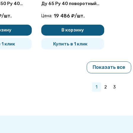
50 Ру 40
Ду 65 Ру 40 поворотный
фланцевый
фланцевый
₽
/
шт.
19 486
₽
/
шт.
Цена:
рзину
В корзину
 1 клик
Купить в 1 клик
Показать все
1
2
3