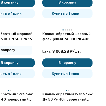
В корзину
В корзину
ить в 1 клик
Купить в 1 клик
обратный шаровой
Клапан обратный шаровый
3.00 DN 300 PN 16
фланцевый РАШВОРК 405
вый
Ду40 Ру16 чугунный
 запросу
9 008,28
₽
/
шт.
Цена:
В корзину
В корзину
ить в 1 клик
Купить в 1 клик
обратный 19с53нж
Клапан обратный 19лс53нж
у 40 поворотный
Ду 50 Ру 40 поворотный
вый
фланцевый