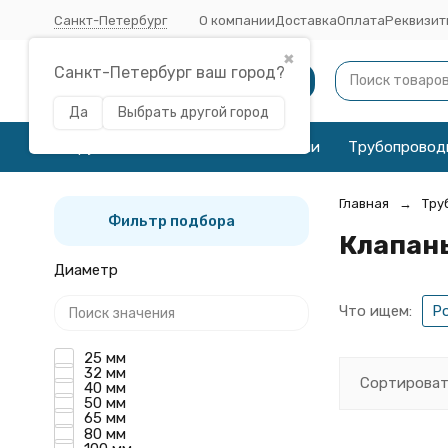
Санкт-Петербург
О компании
Доставка
Оплата
Реквизит
✖
Санкт-Петербург ваш город?
Каталог
Да
Выбрать другой город
Трубы
Соединительные детали
Трубопровод
Главная
Тру
Фильтр подбора
Клапан
Диаметр
Что ищем:
Р
25 мм
32 мм
Сортироват
40 мм
50 мм
65 мм
80 мм