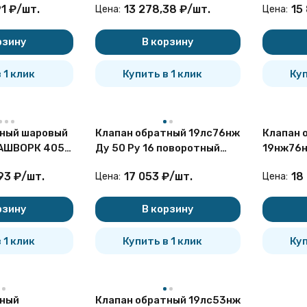
91
₽
/
шт.
13 278,38
₽
/
шт.
15
Цена:
Цена:
рзину
В корзину
 1 клик
Купить в 1 клик
Куп
тный шаровый
Клапан обратный 19лс76нж
Клапан 
АШВОРК 405
Ду 50 Ру 16 поворотный
19нж76н
гунный
фланцевый
поворот
93
₽
/
шт.
17 053
₽
/
шт.
18
Цена:
Цена:
рзину
В корзину
 1 клик
Купить в 1 клик
Куп
тный
Клапан обратный 19лс53нж