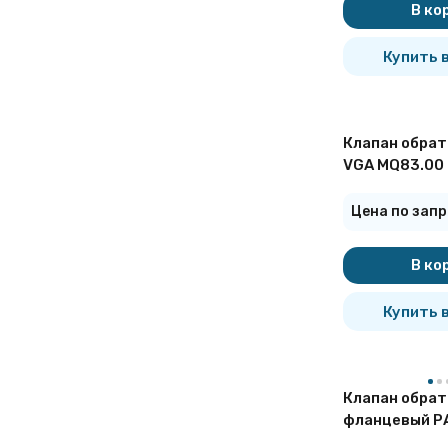
В ко
Купить в
Клапан обрат
VGA MQ83.00 
фланцевый
Цена по запр
В ко
Купить в
Клапан обра
фланцевый Р
Ду50 Ру16 чу