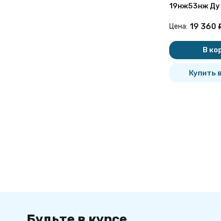
19нж53нж Ду 
поворотный 
19 360
Цена:
В ко
Купить в
Будьте в курсе